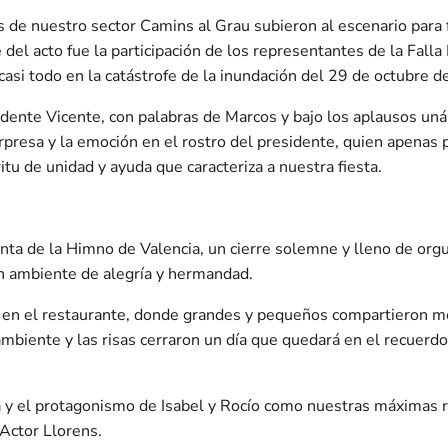
s de nuestro sector Camins al Grau subieron al escenario para f
l acto fue la participación de los representantes de la Falla 
 casi todo en la catástrofe de la inundación del 29 de octubre 
idente Vicente, con palabras de Marcos y bajo los aplausos un
orpresa y la emoción en el rostro del presidente, quien apenas
u de unidad y ayuda que caracteriza a nuestra fiesta.
junta de la Himno de Valencia, un cierre solemne y lleno de org
un ambiente de alegría y hermandad.
» en el restaurante, donde grandes y pequeños compartieron mo
ambiente y las risas cerraron un día que quedará en el recuerdo 
za y el protagonismo de Isabel y Rocío como nuestras máximas r
 Actor Llorens.