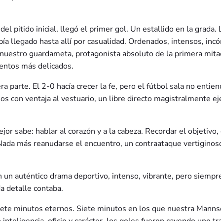
l pitido inicial, llegó el primer gol. Un estallido en la grada
abía llegado hasta allí por casualidad. Ordenados, intensos, in
 nuestro guardameta, protagonista absoluto de la primera mitad
entos más delicados.
parte. El 2-0 hacía crecer la fe, pero el fútbol sala no entien
mos con ventaja al vestuario, un libre directo magistralmente e
jor sabe: hablar al corazón y a la cabeza. Recordar el objetivo,
Nada más reanudarse el encuentro, un contraataque vertiginoso,
 en un auténtico drama deportivo, intenso, vibrante, pero siemp
da detalle contaba.
Siete minutos eternos. Siete minutos en los que nuestra Manns