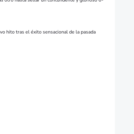
as otro hasta sellar un contundente y glorioso 6-
o hito tras el éxito sensacional de la pasada