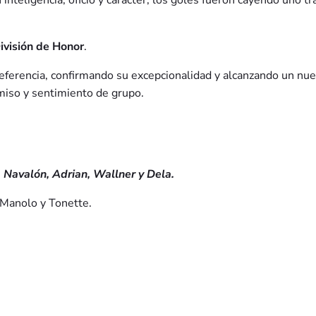
nteligencia, oficio y carácter, los goles fueron cayendo uno tr
visión de Honor
.
eferencia, confirmando su excepcionalidad y alcanzando un nuev
miso y sentimiento de grupo.
, Navalón, Adrian, Wallner y Dela.
 Manolo y Tonette.