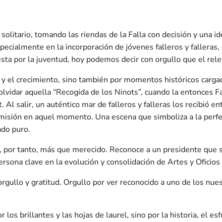
olitario, tomando las riendas de la Falla con decisión y una idea
ecialmente en la incorporación de jóvenes falleros y falleras,
uesta por la juventud, hoy podemos decir con orgullo que el rel
ón y el crecimiento, sino también por momentos históricos car
olvidar aquella “Recogida de los Ninots”, cuando la entonces
Al salir, un auténtico mar de falleros y falleras los recibió en
 comisión en aquel momento. Una escena que simboliza a la perfec
ado puro.
s, por tanto, más que merecido. Reconoce a un presidente que s
ersona clave en la evolución y consolidación de Artes y Oficios
gullo y gratitud. Orgullo por ver reconocido a uno de los nues
los brillantes y las hojas de laurel, sino por la historia, el es