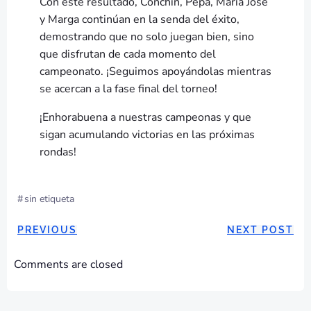
Con este resultado, Conchín, Pepa, Maria José
y Marga continúan en la senda del éxito,
demostrando que no solo juegan bien, sino
que disfrutan de cada momento del
campeonato. ¡Seguimos apoyándolas mientras
se acercan a la fase final del torneo!
¡Enhorabuena a nuestras campeonas y que
sigan acumulando victorias en las próximas
rondas!
#
sin etiqueta
NAVEGACIÓN
NAVEGAC
PREVIOUS
NEXT POST
POR
POR
Comments are closed
LAS
LAS