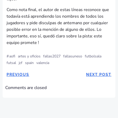
Como nota final, el autor de estas líneas reconoce que
todavía está aprendiendo los nombres de todos los
jugadores y pide disculpas de antemano por cualquier
posible error en la mención de alguno de ellos. Lo
importante, eso sí, quedó claro sobre la pista: este
equipo promete !
#
aofi
artes y oficios
fallas2027
fallasuneso
futbolsala
futsal
jcf
spain
valencia
NAVEGACIÓN
NAVEGAC
PREVIOUS
NEXT POST
POR
POR
Comments are closed
LAS
LAS
ENTRADAS
ENTRADA