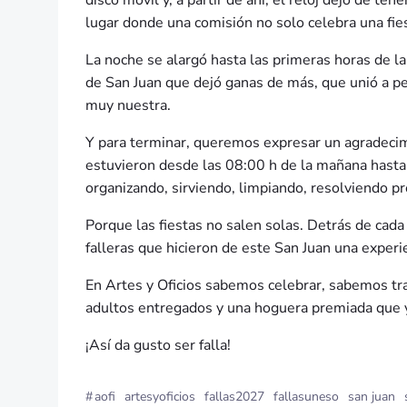
disco móvil y, a partir de ahí, el reloj dejó de t
lugar donde una comisión no solo celebra una fies
La noche se alargó hasta las primeras horas de l
de San Juan que dejó ganas de más, que unió a p
muy nuestra.
Y para terminar, queremos expresar un agradecimi
estuvieron desde las 08:00 h de la mañana hast
organizando, sirviendo, limpiando, resolviendo p
Porque las fiestas no salen solas. Detrás de ca
falleras que hicieron de este San Juan una experi
En Artes y Oficios sabemos celebrar, sabemos trab
adultos entregados y una hoguera premiada que 
¡Así da gusto ser falla!
#
aofi
artesyoficios
fallas2027
fallasuneso
san juan