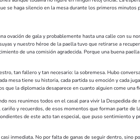
es aunque todavía no figure en ningún reloj oficial. La espera, 
que se haga silencio en la mesa durante los primeros minuto
una ovación de gala y probablemente hasta una calle con su n
 suyas y nuestro héroe de la paella tuvo que retirarse a recupe
cimiento de una comisión agradecida. Porque una buena paella n
ro, tan fallero y tan necesario: la sobremesa. Hubo conversaci
ada mesa tiene su historia, cada partida su emoción y cada juga
s que la diplomacia desaparece en cuanto alguien come una fi
ndo nos reunimos todos en el casal para vivir la Despedida de 
n, cariño y recuerdos, de esos momentos que forman parte de la
ondientes de este acto tan especial, que puso sentimiento y p
ue casi inmediata. No por falta de ganas de seguir dentro, sino 