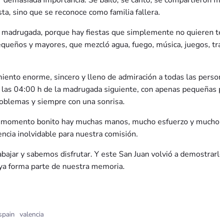
ener demasiada importancia. Se bailó, se cantó, se compartieron 
ta, sino que se reconoce como familia fallera.
a madrugada, porque hay fiestas que simplemente no quieren te
equeños y mayores, que mezcló agua, fuego, música, juegos, t
ento enorme, sincero y lleno de admiración a todas las person
a las 04:00 h de la madrugada siguiente, con apenas pequeñas
roblemas y siempre con una sonrisa.
da momento bonito hay muchas manos, mucho esfuerzo y mucho c
encia inolvidable para nuestra comisión.
ajar y sabemos disfrutar. Y este San Juan volvió a demostrarlo 
ya forma parte de nuestra memoria.
spain
valencia